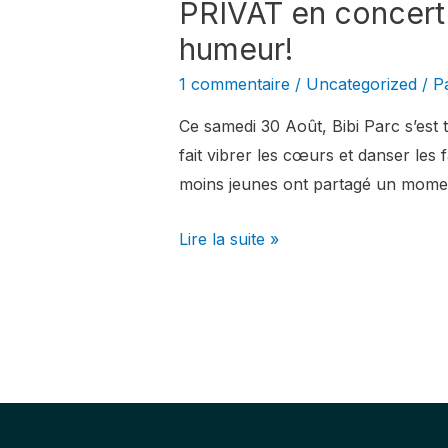
PRIVAT en concert 
PRIVAT
en
humeur!
concert
1 commentaire
/
Uncategorized
/ P
à
Bibi
Ce samedi 30 Août, Bibi Parc s’est 
Parc
fait vibrer les cœurs et danser les f
:
moins jeunes ont partagé un moment
une
Lire la suite »
explosion
de
vibes
et
de
bonne
humeur!